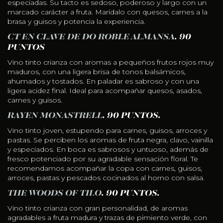
especiadas. Su tacto es sedoso, poderoso y largo con un
marcado carácter a fruta. Marídalo con quesos, carnes a la
brasa y guisos y potencia la experiencia.
CT EN CLAVE DE DO ROBLE ALMANSA
. 90
PUNTOS
Vino tinto crianza con aromas a pequeños frutos rojos muy
maduros, con una ligera brisa de tonos balsámicos,
ahumados y tostados. En paladar es sabroso y con una
ligera acidez final. Ideal para acompañar quesos, asados,
carnes y guisos.
RAYEN MONASTRELL
. 90 PUNTOS.
Vino tinto joven, estupendo para carnes, guisos, arroces y
pastas. Se perciben los aromas de fruta negra, clavo, vainilla
y especiados. En boca es sabrosos y untuoso, además de
fresco potenciado por su agradable sensación floral. Te
recomendamos acompañar la copa con carnes, guisos,
arroces, pastas y pescados cocinados al horno con salsa.
THE WOODS OF TILO
. 90 PUNTOS.
Vino tinto crianza con gran personalidad, de aromas
agradables a fruta madura y trazas de pimiento verde, con