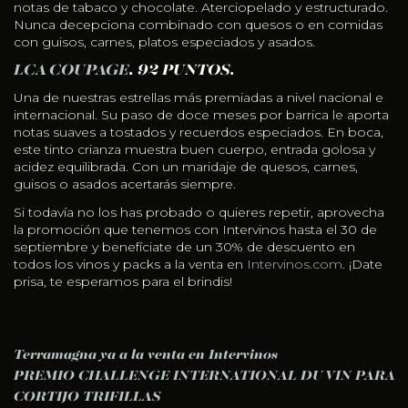
notas de tabaco y chocolate. Aterciopelado y estructurado.
Nunca decepciona combinado con quesos o en comidas
con guisos, carnes, platos especiados y asados.
LCA COUPAGE
. 92 PUNTOS.
Una de nuestras estrellas más premiadas a nivel nacional e
internacional. Su paso de doce meses por barrica le aporta
notas suaves a tostados y recuerdos especiados. En boca,
este tinto crianza muestra buen cuerpo, entrada golosa y
acidez equilibrada. Con un maridaje de quesos, carnes,
guisos o asados acertarás siempre.
Si todavía no los has probado o quieres repetir, aprovecha
la promoción que tenemos con Intervinos hasta el 30 de
septiembre y benefíciate de un 30% de descuento en
todos los vinos y packs a la venta en
Intervinos.com
. ¡Date
prisa, te esperamos para el brindis!
NAVEGACIÓN DE ENTRADAS
Terramagna ya a la venta en Intervinos
PREMIO CHALLENGE INTERNATIONAL DU VIN PARA
CORTIJO TRIFILLAS